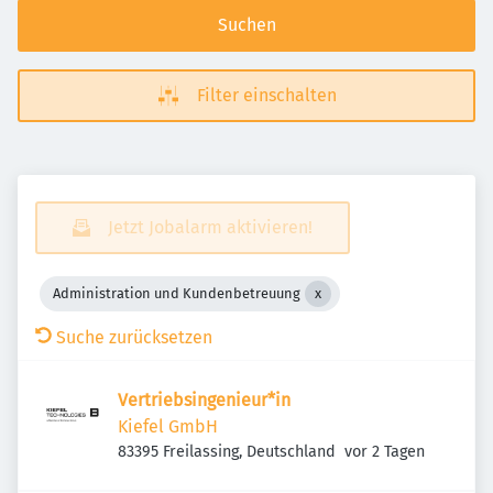
Suchen
Filter einschalten
Jetzt Jobalarm aktivieren!
Administration und Kundenbetreuung
Suche zurücksetzen
Vertriebsingenieur*in
Kiefel GmbH
Veröffentlicht
:
83395 Freilassing, Deutschland
vor 2 Tagen