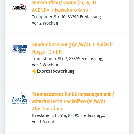
Bürokauffrau/-mann (m, w, d)
AGENDA Inkassobüro GmbH
Troppauer Str. 10, 83395 Freilassing,
Veröffentlicht
:
Deutschland
vor 2 Wochen
Kundenbetreuung (m/w/d) in Vollzeit
Hogger GmbH
Traunsteiner Str. 7, 83395 Freilassing,
Veröffentlicht
:
Deutschland
vor 3 Wochen
Expressbewerbung
Teamassistenz für Büromanagement /
Mitarbeiter'in Backoffice (m/w/d)
AlpsContainer
Breslauer Str. 41a, 83395 Freilassing,
Veröffentlicht
:
Deutschland
vor 1 Monat