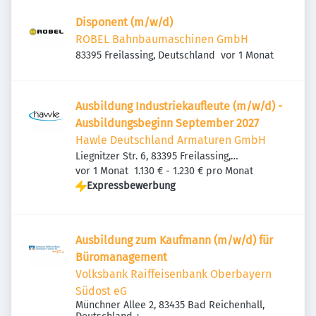
Disponent (m/w/d)
ROBEL Bahnbaumaschinen GmbH
Veröffentlicht
:
83395 Freilassing, Deutschland
vor 1 Monat
Ausbildung Industriekaufleute (m/w/d) -
Ausbildungsbeginn September 2027
Hawle Deutschland Armaturen GmbH
Liegnitzer Str. 6, 83395 Freilassing,
Veröffentlicht
:
Deutschland
vor 1 Monat
1.130 € - 1.230 € pro Monat
Expressbewerbung
Ausbildung zum Kaufmann (m/w/d) für
Büromanagement
Volksbank Raiffeisenbank Oberbayern
Südost eG
Münchner Allee 2, 83435 Bad Reichenhall,