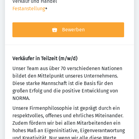
Verkauf und Handel
Festanstellung
+
Bewerben
Verkäufer in Teilzeit (m/w/d)
Un­se­r Team aus über 70 ver­schie­de­nen Na­tio­nen
bildet den Mit­tel­punkt un­se­res Un­ter­neh­mens.
Diese starke Mannschaft ist die Basis für den
großen Erfolg und die positive Entwicklung von
NORMA.
Unsere Firmenphilosophie ist geprägt durch ein
re­spekt­vol­les, offenes und ehr­li­ches Mit­ein­an­der.
Zudem fördern wir bei allen Mitarbeitenden ein
ho­hes Maß an Eigeninitiative, Eigenverantwortung
und Krea­ti­vi­tät. Nur wenn wir alle diese Werte