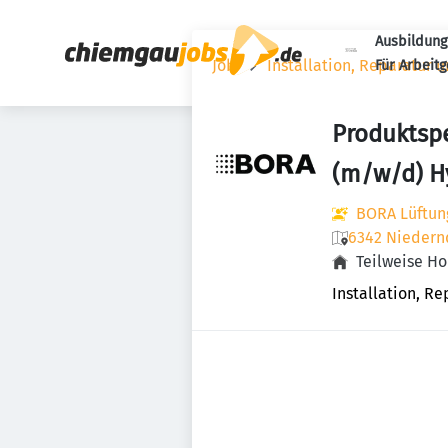
Ausbildung
Jobs
Installation, Reparatur 
Für Arbeit
Produktspe
(m/w/d) H
BORA Lüftun
6342 Niedernd
Teilweise H
Installation, R