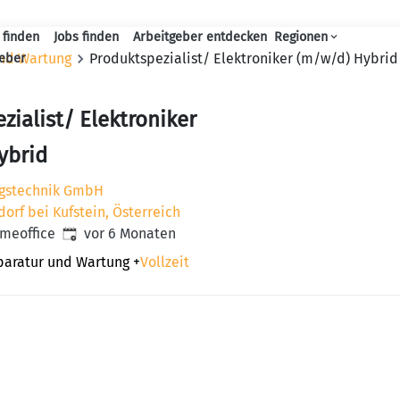
 finden
Jobs finden
Arbeitgeber entdecken
Regionen
Haupt-Navigation
und Wartung
Produktspezialist/ Elektroniker (m/w/d) Hybrid
geber
zialist/ Elektroniker
ybrid
gstechnik GmbH
orf bei Kufstein, Österreich
Veröffentlicht
:
omeoffice
vor 6 Monaten
eparatur und Wartung
+
Vollzeit