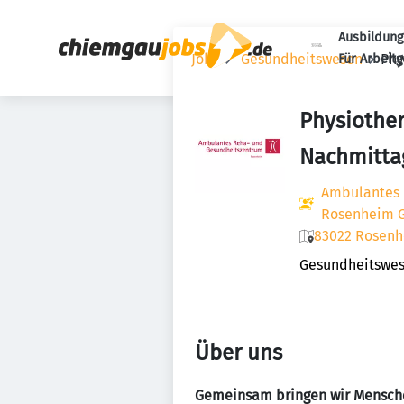
Ausbildung
Jobs
Gesundheitswesen
Phy
Für Arbeit
Physiother
Nachmitta
Ambulantes 
Rosenheim
83022 Rosenh
Gesundheitswe
Über uns
Gemeinsam bringen wir Mensche