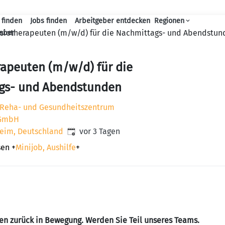
 finden
Jobs finden
Arbeitgeber entdecken
Regionen
Haupt-Navigation
siotherapeuten (m/w/d) für die Nachmittags- und Abendstun
geber
apeuten (m/w/d) für die
gs- und Abendstunden
Reha- und Gesundheitszentrum
 GmbH
Veröffentlicht
:
eim, Deutschland
vor 3 Tagen
sen
+
Minijob, Aushilfe
+
n zurück in Bewegung. Werden Sie Teil unseres Teams.