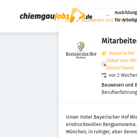
Ausbildung
Jobs
Bauwesen und Bergbau
Für Arbeit
Mitarbeite
Bayerischer
Oskar-von-Mil
Deutschland
Veröffentlicht
:
vor 2 Woche
Bauwesen und 
Berufserfahrung 
Unser Hotel Bayerischer Hof Mi
eindrucksvollen Bergpanorama. 
München, in ruhiger, aber denno