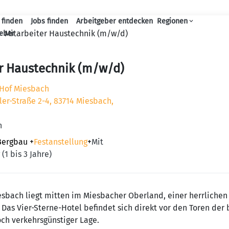
 finden
Jobs finden
Arbeitgeber entdecken
Regionen
Haupt-Navigation
Mitarbeiter Haustechnik (m/w/d)
geber
r Haustechnik (m/w/d)
 Hof Miesbach
ler-Straße 2-4, 83714 Miesbach,
n
Bergbau
+
Festanstellung
+
Mit
(1 bis 3 Jahre)
esbach liegt mitten im Miesbacher Oberland, einer herrliche
Das Vier-Sterne-Hotel befindet sich direkt vor den Toren de
ch verkehrsgünstiger Lage.