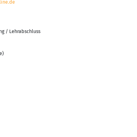
ine.de
ng / Lehrabschluss
e)