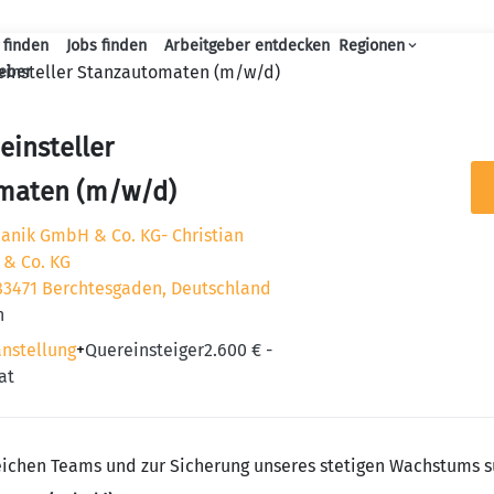
 finden
Jobs finden
Arbeitgeber entdecken
Regionen
Haupt-Navigation
insteller Stanzautomaten (m/w/d)
geber
insteller
maten (m/w/d)
anik GmbH & Co. KG- Christian
& Co. KG
83471 Berchtesgaden, Deutschland
n
anstellung
+
Quereinsteiger
2.600 € -
at
eichen Teams und zur Sicherung unseres stetigen Wachstums s