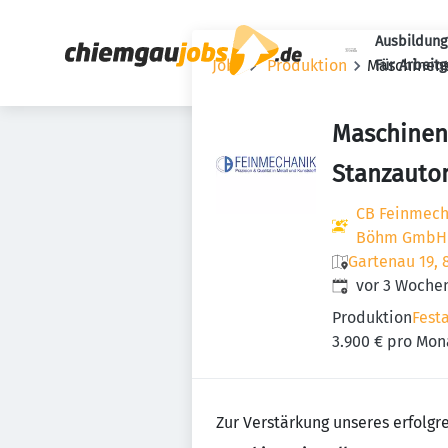
Ausbildung
Jobs
Produktion
Maschinene
Für Arbeit
Maschinene
Stanzauto
CB Feinmech
Böhm GmbH 
Gartenau 19, 
Veröffentlicht
:
vor 3 Woche
Produktion
Fest
3.900 € pro Mon
Zur Verstärkung unseres erfolgr