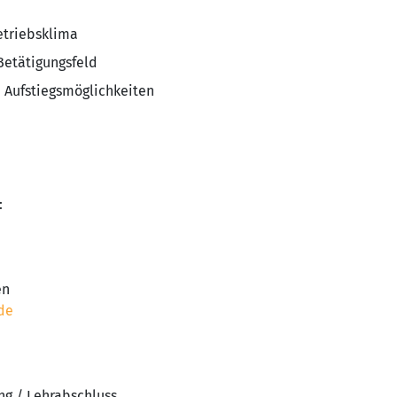
etriebsklima
 Betätigungsfeld
n Aufstiegsmöglichkeiten
:
en
de
ng / Lehrabschluss