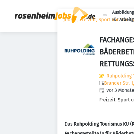
Ausbildung
Jobs
Freizeit, Sport und Tour
Für Arbeit
FACHANGE
BÄDERBETR
RETTUNGS
Ruhpolding 
Brander Str. 
Veröffentlicht
:
vor 3 Monat
Freizeit, Sport
Das
Ruhpolding Tourismus KU (
Fachangestellte/n für Bäderbe