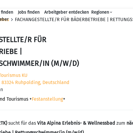
 finden
Jobs finden
Arbeitgeber entdecken
Regionen
Haupt-Navigation
ismus
FACHANGESTELLTE/R FÜR BÄDERBETRIEBE | RETTUNG
geber
STELLTE/R FÜR
IEBE |
SCHWIMMER/IN (M/W/D)
Tourismus KU
1, 83324 Ruhpolding, Deutschland
en
 und Tourismus
+
Festanstellung
+
RTK)
sucht für das
Vita Alpina Erlebnis- & Wellnessbad
zum
nä
triebe | Rettungsschwimmer/in (m/w/d)