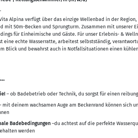
.
Vita Alpina verfügt über das einzige Wellenbad in der Region
ad mit 50m-Becken und Sprungturm. Zusammen mit unserer Eish
dings für Einheimische und Gäste. Für unser Erlebnis- & Well
ist eine echte Wasserratte, arbeitest selbstständig, verantwo
 im Blick und bewahrst auch in Notfallsituationen einen kühle
s…
ie!
– ob Badebetrieb oder Technik, du sorgst für einen reibun
 mit deinem wachsamen Auge am Beckenrand können sich un
nnen
timale Badebedingungen
–du achtest auf die perfekte Wasserqua
gehalten werden