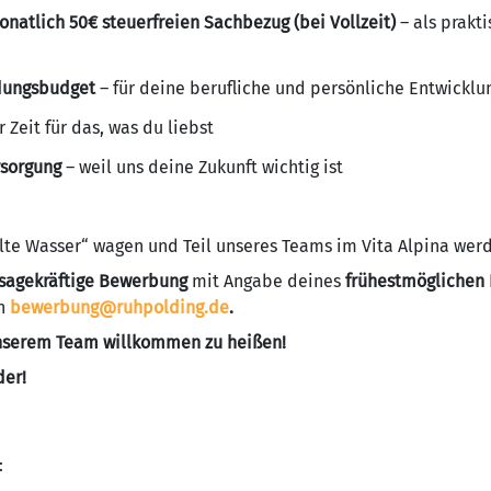
natlich 50€ steuerfreien Sachbezug (bei Vollzeit)
– als prakti
ldungsbudget
– für deine berufliche und persönliche Entwicklu
 Zeit für das, was du liebst
rsorgung
– weil uns deine Zukunft wichtig ist
lte Wasser“ wagen und Teil unseres Teams im Vita Alpina wer
sagekräftige Bewerbung
mit Angabe deines
frühestmöglichen 
an
bewerbung@ruhpolding.de
.
 unserem Team willkommen zu heißen!
der!
: