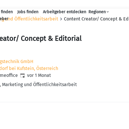
 finden
Jobs finden
Arbeitgeber entdecken
Regionen
Haupt-Navigation
g und Öffentlichkeitsarbeit
Content Creator/ Concept & Ed
geber
eator/ Concept & Editorial
gstechnik GmbH
orf bei Kufstein, Österreich
Veröffentlicht
:
omeoffice
vor 1 Monat
Marketing und Öffentlichkeitsarbeit