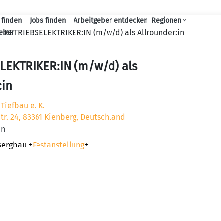
 finden
Jobs finden
Arbeitgeber entdecken
Regionen
Haupt-Navigation
BETRIEBSELEKTRIKER:IN (m/w/d) als Allrounder:in
geber
LEKTRIKER:IN (m/w/d) als
:in
Tiefbau e. K.
tr. 24, 83361 Kienberg, Deutschland
en
Bergbau
+
Festanstellung
+