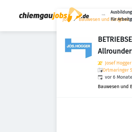
Ausbildung
Jobs
Bauwesen und Bergbau
Für Arbeit
BETRIEBSE
Allrounder
Josef Hogger 
Ortmaringer S
Veröffentlicht
:
vor 6 Monat
Bauwesen und 