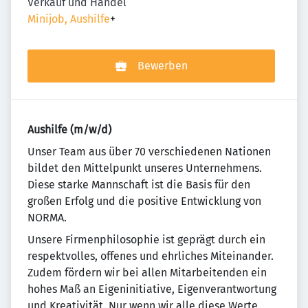
Verkauf und Handel
Minijob, Aushilfe
+
Bewerben
Aushilfe (m/w/d)
Un­se­r Team aus über 70 ver­schie­de­nen Na­tio­nen
bildet den Mit­tel­punkt un­se­res Un­ter­neh­mens.
Diese starke Mannschaft ist die Basis für den
großen Erfolg und die positive Entwicklung von
NORMA.
Unsere Firmenphilosophie ist geprägt durch ein
re­spekt­vol­les, offenes und ehr­li­ches Mit­ein­an­der.
Zudem fördern wir bei allen Mitarbeitenden ein
ho­hes Maß an Eigeninitiative, Eigenverantwortung
und Krea­ti­vi­tät. Nur wenn wir alle diese Werte