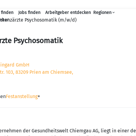
 finden
Jobs finden
Arbeitgeber entdecken
Regionen
Haupt-Navigation
istenzärzte Psychosomatik (m/w/d)
geber
rzte Psychosomatik
rmingard GmbH
tr. 103, 83209 Prien am Chiemsee,
sen
Festanstellung
+
nternehmen der Gesundheitswelt Chiemgau AG, liegt in einer d