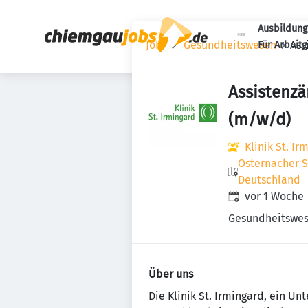
Ausbildung
Jobs
Gesundheitswesen
Ass
Für Arbeit
Assistenzä
(m/w/d)
Klinik St. I
Osternacher S
Deutschland
Veröffentlicht
:
vor 1 Woche
Gesundheitswe
Über uns
Die Klinik St. Irmingard, ein U