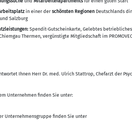
hnungssuche
und
Mitarbeiterapartments
für einen guten Start
rbeitsplatz
in einer der
schönsten Regionen
Deutschlands dir
und Salzburg
atzleistungen:
Spendit-Gutscheinkarte, Gelebtes betrieblich
ie Chiemgau Thermen, vergünstigte Mitgliedschaft im PROMOVE
wortet Ihnen Herr Dr. med. Ulrich Stattrop, Chefarzt der Ps
rem Unternehmen finden Sie unter:
rer Unternehmensgruppe finden Sie unter