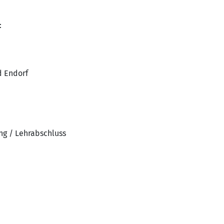
:
d Endorf
ng / Lehrabschluss