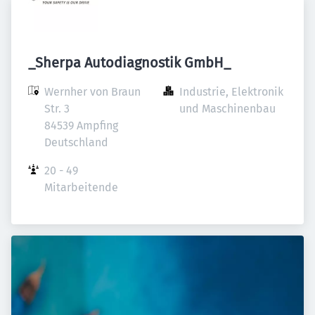
_Sherpa Autodiagnostik GmbH_
Wernher von Braun 
Industrie, Elektronik 
Str. 3

und Maschinenbau
84539 Ampfing

Deutschland
20 - 49 
Mitarbeitende