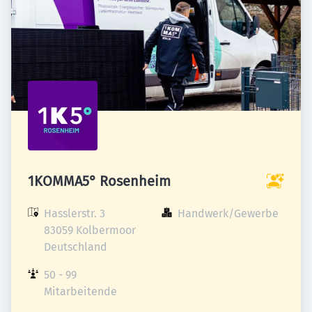
1KOMMA5° Rosenheim
Hasslerstr. 3

Handwerk/Gewerbe
83059 Kolbermoor

Deutschland
50 - 99 
Mitarbeitende