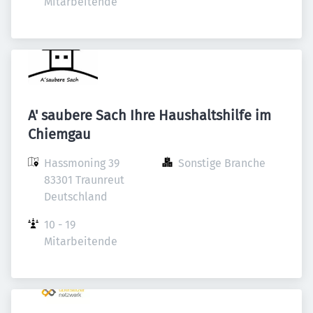
Mitarbeitende
A' saubere Sach Ihre Haushaltshilfe im
Chiemgau
Hassmoning 39

Sonstige Branche
83301 Traunreut

Deutschland
10 - 19 
Mitarbeitende