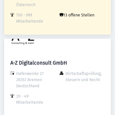
Österreich
750 - 999 
13 offene Stellen
Mitarbeitende
A-Z Digitalconsult GmbH
Haferwende 27

Wirtschaftsprüfung, 
28357 Bremen

Steuern und Recht
Deutschland
20 - 49 
Mitarbeitende