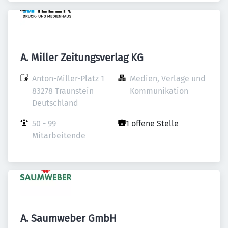
A. Miller Zeitungsverlag KG
Anton-Miller-Platz 1

Medien, Verlage und 
83278 Traunstein

Kommunikation
Deutschland
50 - 99 
1 offene Stelle
Mitarbeitende
A. Saumweber GmbH