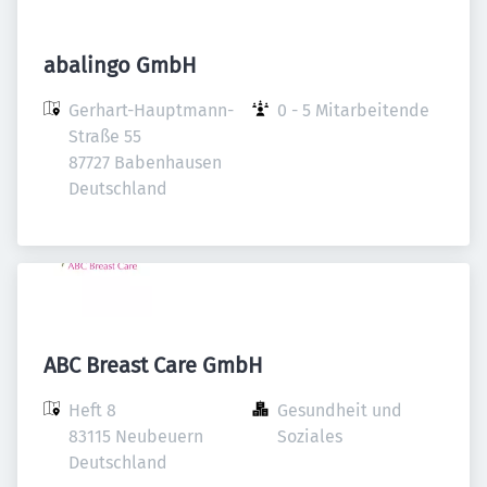
abalingo GmbH
Gerhart-Hauptmann-
0 - 5 Mitarbeitende
Straße 55

87727 Babenhausen

Deutschland
ABC Breast Care GmbH
Heft 8

Gesundheit und 
83115 Neubeuern

Soziales
Deutschland