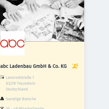
abc Ladenbau GmbH & Co. KG
Leonrodstraße 7

83278 Traunstein

Deutschland
Sonstige Branche
20 - 49 Mitarbeitende