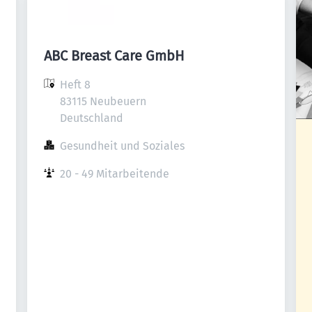
ABC Breast Care GmbH
Heft 8

83115 Neubeuern

Deutschland
Gesundheit und Soziales
20 - 49 Mitarbeitende