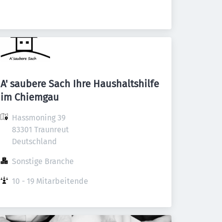
A' saubere Sach Ihre Haushaltshilfe
im Chiemgau
Hassmoning 39

83301 Traunreut

Deutschland
Sonstige Branche
10 - 19 Mitarbeitende