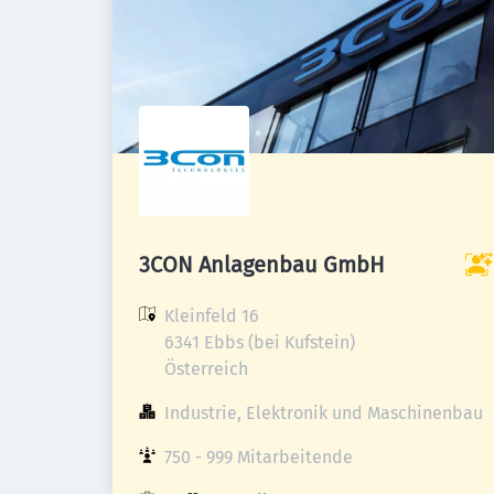
3CON Anlagenbau GmbH
Kleinfeld 16

6341 Ebbs (bei Kufstein)

Österreich
Industrie, Elektronik und Maschinenbau
750 - 999 Mitarbeitende