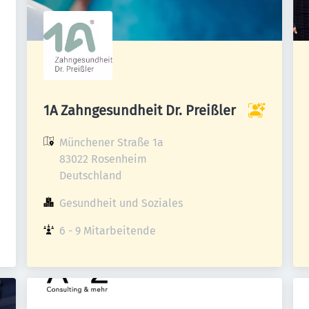
1A Zahngesundheit Dr. Preißler
Münchener Straße 1a

83022 Rosenheim

Deutschland
Gesundheit und Soziales
6 - 9 Mitarbeitende