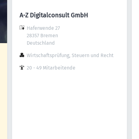
A-Z Digitalconsult GmbH
Haferwende 27

28357 Bremen

Deutschland
Wirtschaftsprüfung, Steuern und Recht
20 - 49 Mitarbeitende