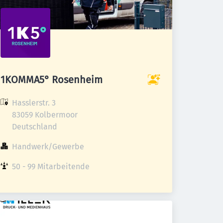
1KOMMA5° Rosenheim
Hasslerstr. 3

83059 Kolbermoor

Deutschland
Handwerk/Gewerbe
50 - 99 Mitarbeitende