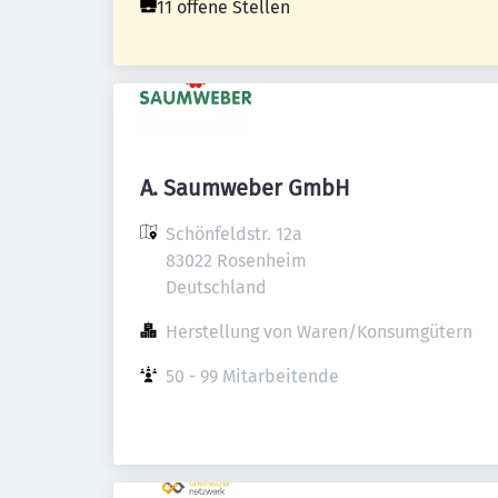
11 offene Stellen
A. Saumweber GmbH
Schönfeldstr. 12a

83022 Rosenheim

Deutschland
Herstellung von Waren/Konsumgütern
50 - 99 Mitarbeitende