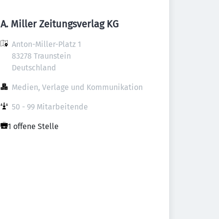
A. Miller Zeitungsverlag KG
Anton-Miller-Platz 1

83278 Traunstein

Deutschland
Medien, Verlage und Kommunikation
50 - 99 Mitarbeitende
1 offene Stelle