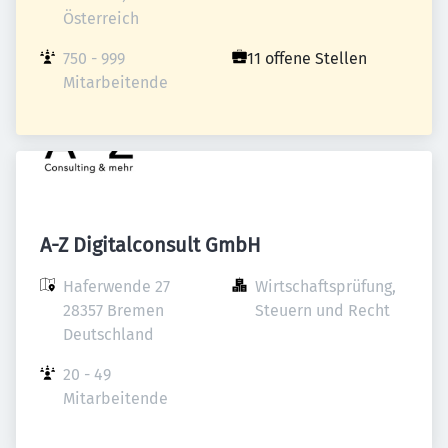
Österreich
750 - 999 
11 offene Stellen
Mitarbeitende
A-Z Digitalconsult GmbH
Haferwende 27

Wirtschaftsprüfung, 
28357 Bremen

Steuern und Recht
Deutschland
20 - 49 
Mitarbeitende