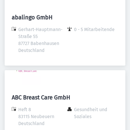
abalingo GmbH
Gerhart-Hauptmann-
0 - 5 Mitarbeitende
Straße 55

87727 Babenhausen

Deutschland
ABC Breast Care GmbH
Heft 8

Gesundheit und 
83115 Neubeuern

Soziales
Deutschland