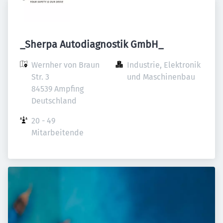
_Sherpa Autodiagnostik GmbH_
Wernher von Braun 
Industrie, Elektronik 
Str. 3

und Maschinenbau
84539 Ampfing

Deutschland
20 - 49 
Mitarbeitende