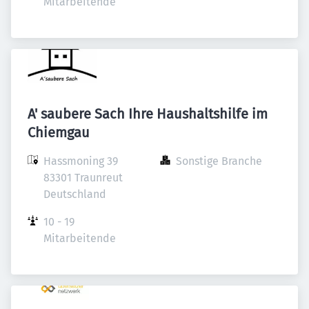
Mitarbeitende
A' saubere Sach Ihre Haushaltshilfe im
Chiemgau
Hassmoning 39

Sonstige Branche
83301 Traunreut

Deutschland
10 - 19 
Mitarbeitende