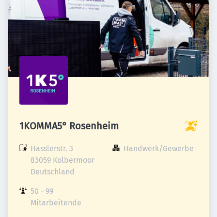
1KOMMA5° Rosenheim
Hasslerstr. 3

Handwerk/Gewerbe
83059 Kolbermoor

Deutschland
50 - 99 
Mitarbeitende