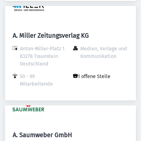
A. Miller Zeitungsverlag KG
Anton-Miller-Platz 1

Medien, Verlage und 
83278 Traunstein

Kommunikation
Deutschland
50 - 99 
1 offene Stelle
Mitarbeitende
A. Saumweber GmbH