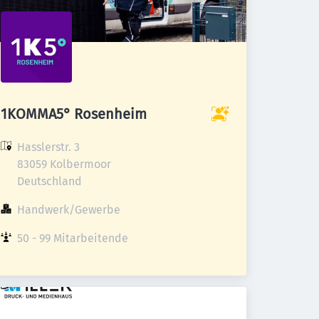
1KOMMA5° Rosenheim
Hasslerstr. 3

83059 Kolbermoor

Deutschland
Handwerk/Gewerbe
50 - 99 Mitarbeitende