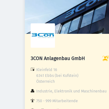
3CON Anlagenbau GmbH
Kleinfeld 16

6341 Ebbs (bei Kufstein)

Österreich
Industrie, Elektronik und Maschinenbau
750 - 999 Mitarbeitende