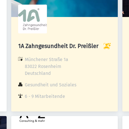
1A Zahngesundheit Dr. Preißler
Münchener Straße 1a

83022 Rosenheim

Deutschland
Gesundheit und Soziales
6 - 9 Mitarbeitende