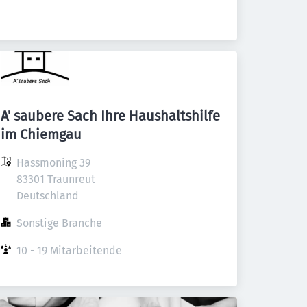
A' saubere Sach Ihre Haushaltshilfe
im Chiemgau
Hassmoning 39

83301 Traunreut

Deutschland
Sonstige Branche
10 - 19 Mitarbeitende