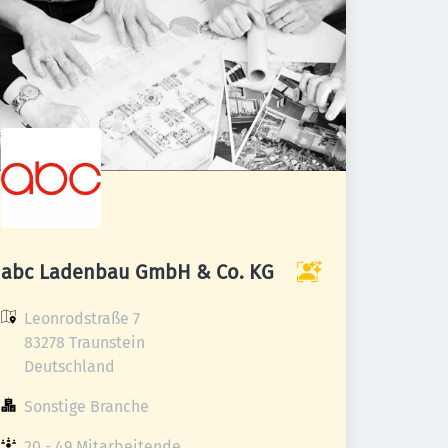
abc Ladenbau GmbH & Co. KG
Leonrodstraße 7

83278 Traunstein

Deutschland
Sonstige Branche
20 - 49 Mitarbeitende