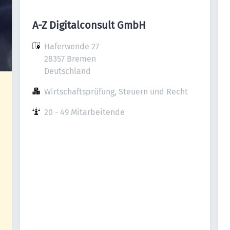
A-Z Digitalconsult GmbH
Haferwende 27

28357 Bremen

Deutschland
Wirtschaftsprüfung, Steuern und Recht
20 - 49 Mitarbeitende