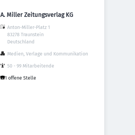
A. Miller Zeitungsverlag KG
Anton-Miller-Platz 1

83278 Traunstein

Deutschland
Medien, Verlage und Kommunikation
50 - 99 Mitarbeitende
1 offene Stelle