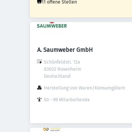
11 offene Stellen
A. Saumweber GmbH
Schönfeldstr. 12a

83022 Rosenheim

Deutschland
Herstellung von Waren/Konsumgütern
50 - 99 Mitarbeitende