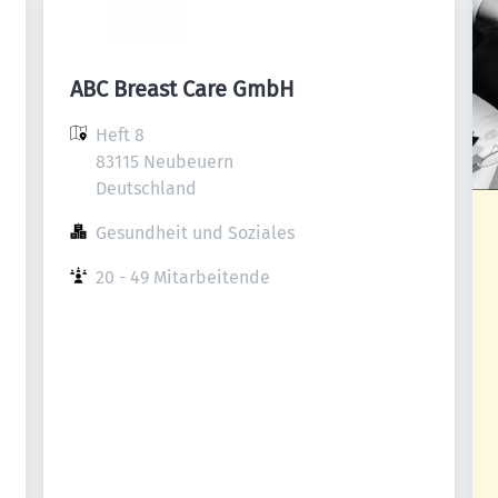
ABC Breast Care GmbH
Heft 8

83115 Neubeuern

Deutschland
Gesundheit und Soziales
20 - 49 Mitarbeitende