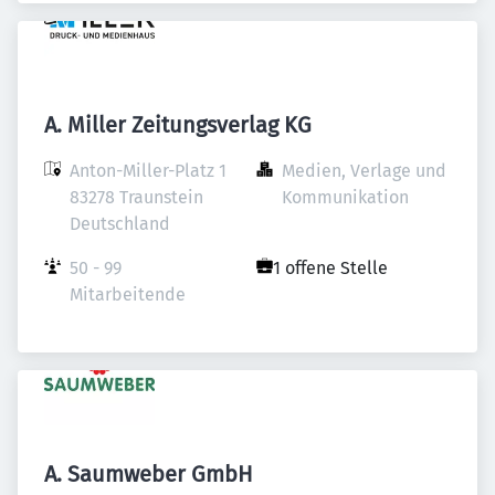
A. Miller Zeitungsverlag KG
Anton-Miller-Platz 1

Medien, Verlage und 
83278 Traunstein

Kommunikation
Deutschland
50 - 99 
1 offene Stelle
Mitarbeitende
A. Saumweber GmbH