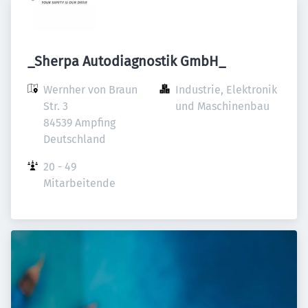
_Sherpa Autodiagnostik GmbH_
Wernher von Braun 
Industrie, Elektronik 
Str. 3

und Maschinenbau
84539 Ampfing

Deutschland
20 - 49 
Mitarbeitende