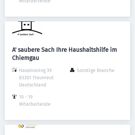
Mitarbeitende
A' saubere Sach Ihre Haushaltshilfe im
Chiemgau
Hassmoning 39

Sonstige Branche
83301 Traunreut

Deutschland
10 - 19 
Mitarbeitende