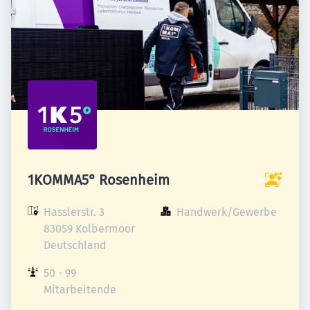
1KOMMA5° Rosenheim
Hasslerstr. 3

Handwerk/Gewerbe
83059 Kolbermoor

Deutschland
50 - 99 
Mitarbeitende