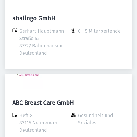
abalingo GmbH
Gerhart-Hauptmann-
0 - 5 Mitarbeitende
Straße 55

87727 Babenhausen

Deutschland
ABC Breast Care GmbH
Heft 8

Gesundheit und 
83115 Neubeuern

Soziales
Deutschland