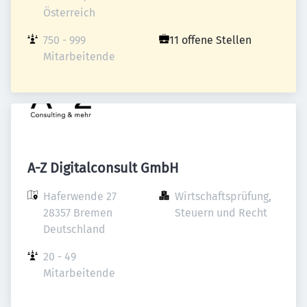
Österreich
750 - 999 
11 offene Stellen
Mitarbeitende
A-Z Digitalconsult GmbH
Haferwende 27

Wirtschaftsprüfung, 
28357 Bremen

Steuern und Recht
Deutschland
20 - 49 
Mitarbeitende